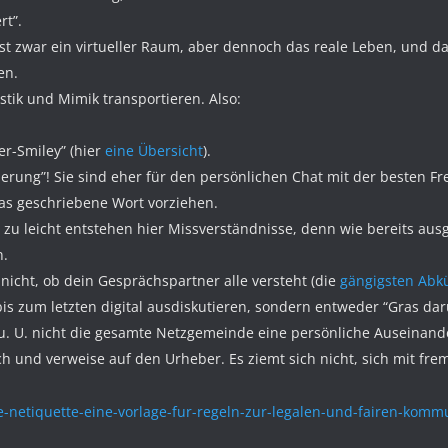
rt”.
t zwar ein virtueller Raum, aber dennoch das reale Leben, und da s
en.
tik und Mimik transportieren. Also:
er-Smiley” (hier
eine Übersicht
).
ierung”! Sie sind eher für den persönlichen Chat mit der besten F
as geschriebene Wort vorziehen.
 zu leicht entstehen hier Missverständnisse, denn wie bereits aus
n.
nicht, ob dein Gesprächspartner alle versteht (die
gängigsten Abkü
bis zum letzten digital ausdiskutieren, sondern entweder “Gras da
u. U. nicht die gesamte Netzgemeinde eine persönliche Auseinand
ch und verweise auf den Urheber. Es ziemt sich nicht, sich mit f
-netiquette-eine-vorlage-fur-regeln-zur-legalen-und-fairen-komm