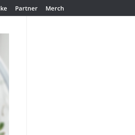
cke
Partner
Merch