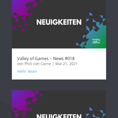
Valley of Games – News #018
von
Phili con Carne
|
Mai 21, 2021
mehr lesen