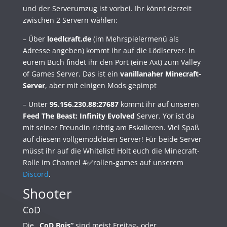
und der Serverumzug ist vorbei. Ihr könnt derzeit
zwischen 2 Servern wählen:
– Über
loedlcraft.de
(im Mehrspielermenü als
Adresse angeben) kommt ihr auf die Lödlserver. In
eurem Buch findet ihr den Port (eine Axt) zum Valley
of Games Server. Das ist ein
vanillanaher Minecraft-
Server
, aber mit einigen Mods gepimpt
– Unter
95.156.230.88:27687
kommt ihr auf unseren
Feed The Beast: Infinity Evolved
Server. Yor ist da
mit seiner Freundin richtig am Eskalieren. Viel Spaß
auf diesem vollgemoddeten Server! Für beide Server
müsst ihr auf die Whitelist! Holt euch die Minecraft-
Rolle im Channel #✅rollen-games auf unserem
Discord
.
Shooter
CoD
Die
„CoD Bois“
sind meist Freitag- oder